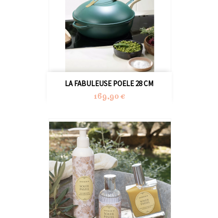
LA FABULEUSE POELE 28 CM
Prix
169,90 €